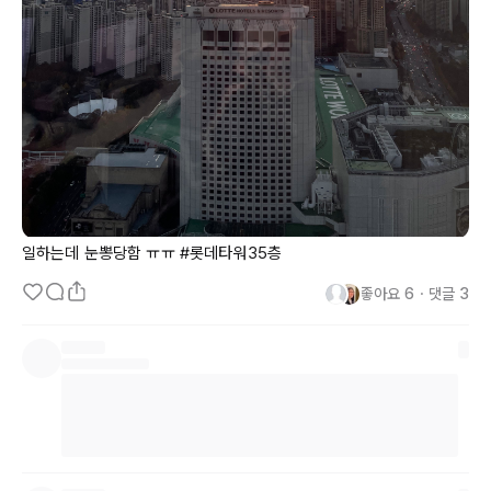
일하는데 눈뽕당함 ㅠㅠ #롯데타워
35층
좋아요
6
・
댓글
3