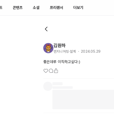
트
콘텐츠
소셜
프리랜서
더보기
김원하
엔지니어링·설계 ・ 2024.05.29
좋은데루 이직하고싶다:)