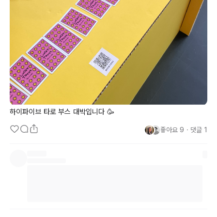
하이파이브 타로 부스 대박입니다 🥳
좋아요
9
・
댓글
1