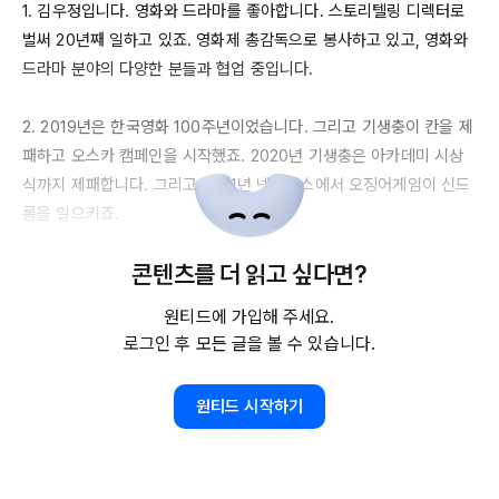
1. 김우정입니다. 영화와 드라마를 좋아합니다. 스토리텔링 디렉터로 
벌써 
20년째
 일하고 있죠. 영화제 총감독으로 봉사하고 있고, 영화와 
드라마 분야의 다양한 분들과 협업 중입니다.

2. 
2019년은
 한국영화 
100주년이었습니다
. 그리고 기생충이 칸을 제
패하고 오스카 캠페인을 시작했죠. 
2020년
 기생충은 아카데미 시상
식까지 제패합니다. 그리고 
2021년
 넷플릭스에서 오징어게임이 신드
롬을 일으키죠.

콘텐츠를 더 읽고 싶다면?
3. 팬데믹 기간에도 한국영화와 드라마는 선전했습니다. 그리고 
2023년
 엔데믹, 기대했던 반전과 성장은 없었습니다. 영화와 드라마 
원티드에 가입해 주세요.
플랫폼은 빠르게 
OTT로
 재편되었고, 코로나 팬데믹으로 촉발된 관객 
로그인 후 모든 글을 볼 수 있습니다.
경험은 극장과 멀어졌고, 광고시장 침체로 방송국의 드라마 편성은 완
전히 달라졌습니다.

원티드 시작하기
4. 저는 오늘부터 새로운 출발을 합니다. 스토리텔링의 뿌리가 바뀌는 
시대를 예보하려고 합니다. 우선 
OTT
 동향 분석부터 시작합니다. 빅