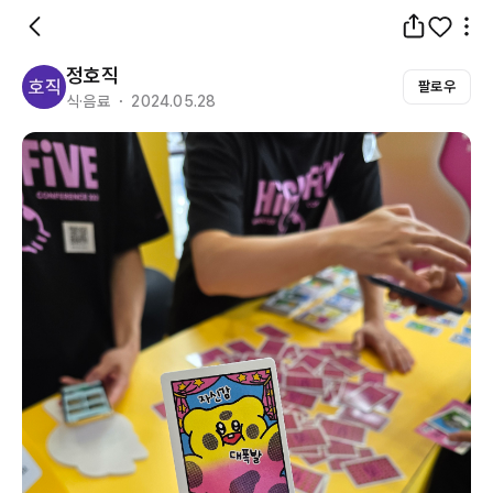
정호직
팔로우
식·음료 ・ 2024.05.28