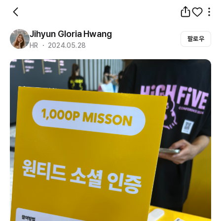
Jihyun Gloria Hwang
팔로우
HR ・ 2024.05.28