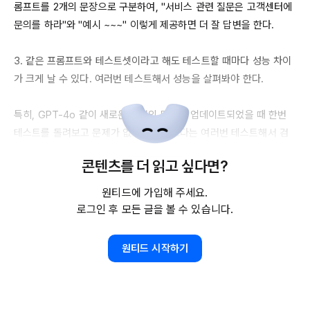
롬프트를 
2개의
 문장으로 구분하여, "서비스 관련 질문은 고객센터에 
문의를 하라"와 "예시 ~~~" 이렇게 제공하면 더 잘 답변을 한다.

3. 같은 프롬프트와 테스트셋이라고 해도 테스트할 때마다 성능 차이
가 크게 날 수 있다. 여러번 테스트해서 성능을 살펴봐야 한다. 

특히, 
GPT-4o
 같이 새로운 버전의 모델이 업데이트되었을 때 한번 
테스트를 돌려보고 문제가 없다고 하기보다는 여러번 테스트해서 검
증을 하고 프롬프트를 최적화해야 한다.

콘텐츠를 더 읽고 싶다면?
4. 같은 프롬프트라도 영어로 번역된 프롬프트에서 더 정확하게 동작
원티드에 가입해 주세요.
한다. 한글로 작성된 프롬프트라도 번역기를 통해 영어로 한번 번역하
로그인 후 모든 글을 볼 수 있습니다.
여 사용하고, 번역된 결과를 다시 위 
1,2번
 같은 방법으로 표현을 다듬
어서 최적화화면 성능이 좋아진다. 영어 표현을 다듬을 때도 
원티드 시작하기
ChatGPT
 등을 활용할 수 있다.
