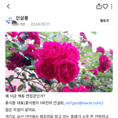
인살롱
팔로우
홍석환 ・ 2024.05.11
왜 지금 채용 면접관인가?

홍석환 대표(홍석환의 
HR전략
 컨설팅, 
no1gsc@naver.com
)

젊은 직원이 없어요.

경기도 오산 산단에서 제조업을 하고 있는 후배가 소주 한 잔하자고 