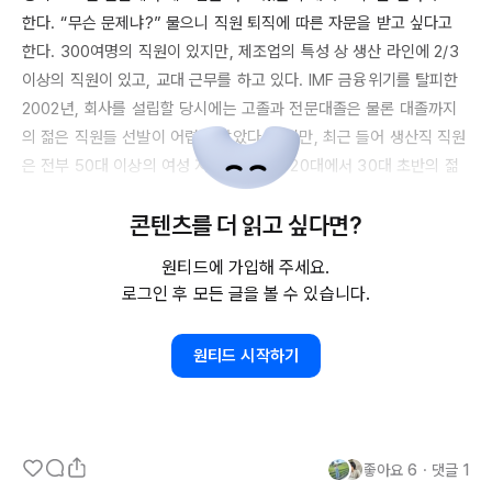
한다. “무슨 문제냐?” 물으니 직원 퇴직에 따른 자문을 받고 싶다고 
한다. 
300여명의
 직원이 있지만, 제조업의 특성 상 생산 라인에 
2/3
이상의
 직원이 있고, 교대 근무를 하고 있다. 
IMF
 금융위기를 탈피한 
2002년
, 회사를 설립할 당시에는 고졸과 전문대졸은 물론 대졸까지
의 젊은 직원들 선발이 어렵지 않았다. 하지만, 최근 들어 생산직 직원
은 전부 
50대
 이상의 여성 지역주민이다. 
20대에서
30대
 초반의 젊
은 직원들은 아무리 채용 공고를 올려도 지원조차 하지 않는다. 산단
콘텐츠를 더 읽고 싶다면?
의 모든 회사들이 거의 동일한 상황이며, 운 좋게 젊은 직원이 입사했
어도 얼마 가지 않아 퇴직을 한다. 급여 등 복리후생의 이슈도 있지만, 
원티드에 가입해 주세요.
이들이 생각하는 것은 두가지라고 한다.

로그인 후 모든 글을 볼 수 있습니다.
하나는 이곳에서 3년 정도 역량을 쌓고, 더 좋은 회사를 찾아 옮긴다
고 한다. 평생직장 시대에 회사를 다녔던 사람들에게는 이해할 수 없
원티드 시작하기
다. 당시에는 타 회사에 대한 정보도 없었고, 배워 퇴직한다는 것은 배
신 행위였으며, 받아주는 회사도 문제가 있는 사람이지만 어쩔 수 없
이 받는다는 생각이 강했다. 최근, 회사를 옮기는 것은 당연하다고 생
각하며 미안함도 없다.

좋아요
6
・
댓글
1
다른 하나는 워라밸이다. 일이 끝나고 자신의 삶을 즐길 수 있는 여건