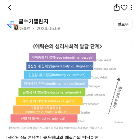
글쓰기챌린지
팔로우
KEIDY ・ 2024.05.08
[생각단상
in콘텐츠
] 쿵푸팬더와 에릭슨의 발달이론
