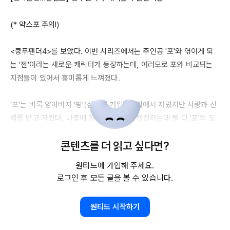
(* 약스포 주의!)

<쿵푸팬더4>를 보았다. 이번 시리즈에서는 주인공 '포'와 엮이게 되
는 '젠'이라는 새로운 캐릭터가 등장하는데, 여러모로 포와 비교되는 
지점들이 있어서 흥미롭게 느껴졌다.

'포'는 비록 양아버지 '핑'(심지어 거위다!) 밑에서 자랐지만 사랑과 신
뢰를 받고 자랐다. 나중에 친아버지 '리'도 등장하는데 둘 다 '포'의 도
전과 모험을 지지하지만 한편으로는 다칠까 걱정되어 몰래 쫓아가는 
콘텐츠를 더 읽고 싶다면?
귀여운 모습을 보이기도 한다. 포는 어릴 때나, 다 커서도 부모의 사랑
을 듬뿍 받으며 지낸다.

원티드에 가입해 주세요.
로그인 후 모든 글을 볼 수 있습니다.
이에 비해 '젠'은 거리의 부랑자, 날치기로 살다가 그녀의 대담함과 실
력을 높이 산 양어머니 '카멜레온'에게 입양되어 그녀에게 이런저런 기
원티드 시작하기
술을 전수받게 된다. '포'와 다른 점은, 포는 양아버지 밑에서도 깊은 
애정과 관심을 받고 자랐지만 '젠'은 카멜레온 밑에서 거리의 규칙을 