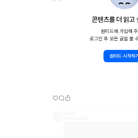
"어제는 따님이 자는 모습을 보셨나요?"

콘텐츠를 더 읽고
"네, 봤습니다."

원티드에 가입해 주
로그인 후 모든 글을 볼 
이 짧은 클립에 달린 댓글이 참 인상적이었다.

﻿実は些細な幸せが人生の全てだ 

원티드 시작하
(사실은 사소한 행복이 인생의 전부다)

https://studio3f.xyz/19