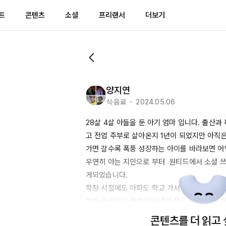
트
콘텐츠
소셜
프리랜서
더보기
양지연
식·음료 ・ 2024.05.06
28살
 4살 아들을 둔 아기 엄마 입니다. 출산
고 전업 주부로 살아온지 
1년이
 되었지만 아직은
가면 갈수록 폭풍 성장하는 아이를 바라보면 어
우연히 아는 지인으로 부터  원티드에서 소셜 
게되었습니다.  

학창 시절에도 아파도 학교 가서 아프자 하는 마
진짜 쓰러지기 전까지는 내가 할수 있는 영역 까
로나 시절때 음식점이 망하니깐 방법을 생각했던
콘텐츠를 더 읽고