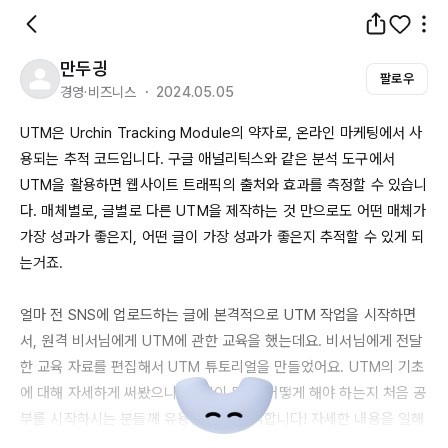
만두긩
팔로우
경영·비즈니스 ・ 2024.05.05
UTM은
Urchin
Tracking
Module의
 약자로, 온라인 마케팅에서 사
용되는 추적 코드입니다. 구글 애널리틱스와 같은 분석 도구에서 
UTM을
 활용하면 웹사이트 트래픽의 출처와 효과를 측정할 수 있습니
다. 매체별로, 글별로 다른 
UTM을
 제작하는 것 만으로도 어떤 매체가 
가장 성과가 좋은지, 어떤 글이 가장 성과가 좋은지 추적할 수 있게 되
는거죠.

얼마 전 
SNS에
 업로드하는 글에 본격적으로 
UTM
 작업을 시작하면
서, 원격 비서님에게 
UTM에
 관한 교육을 했는데요. 비서님에게 전달
한 교육 자료를 편집해서 
UTM
 튜토리얼을 만들었어요. 
UTM의
 기초
에 대해 자세하게 써봤으니 
UTM이
 뭔지, 어떻게 해야 하는지 처음 공
부를 시작하시는 분들께 유용할 거라 생각합니다! 자세한 내용을 일해
라 물만두 블로그에서 확인해 주세요. 
