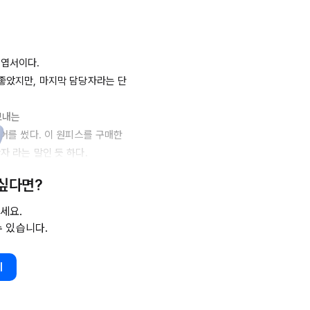
서이다. 

 좋았지만, 마지막 담당자라는 단
내는 

어를 썼다. 이 원피스를 구매한 
 라는 말인 듯 하다.

 싶다면?
. 

시각적으로 잘 전달될 수 있게 
세요.
수 있습니다.
 직접  만나진 않았다. 만날 기회
기
만 가졌었다..  
