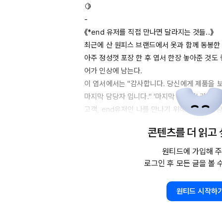
🍋 

- 

《*
end
 유저를 직접 만나면 달라지는 것들..》

최근에 산 원피스 브랜드에서 옷과 함께 동봉한 엽
아주 정성껏 포장 한 후 엽서 한장 놓아준 것도
어가 인상에 남는다.

이 엽서에서는 "감사합니다. 당신에게 제품을 보
마지막 담당자 입니다." '마지막 담당자' 라는 단
고객, 
end유저인
 나를 만나기 위해 마지막 담당자
-

콘텐츠를 더 읽고
나는 지금까지 '마지막 담당자'의 일을 많이 해왔다
수년간 디자이너로써 기획자과 마케터의 일들이 
원티드에 가입해 주
'마지막 담당자'가 되어 

로그인 후 모든 글을 볼 
고객을 만날 준비를 했었다. 하지만 나는 고객을
가 없었다고 해야하나.. 

원티드 시작하
내가 만든 이것을 받는 내고객은 두루뭉술하게 생각
- 
