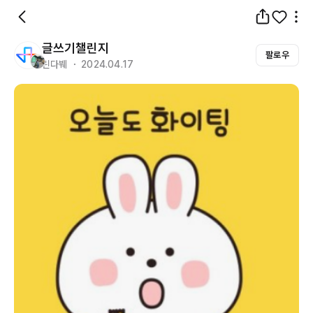
글쓰기챌린지
팔로우
린다붸 ・ 2024.04.17