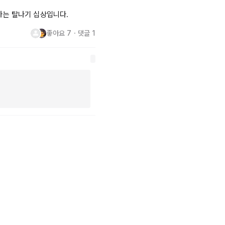
가는 탈나기 십상입니다.
좋아요
7
・
댓글
1