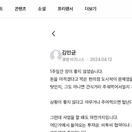
트
콘텐츠
소셜
프리랜서
더보기
김민균
경영·비즈니스 ・ 2024.04.12
1주일간
 장이 좋지 않았습니다.

돈을 아끼겠다고 먹은 편의점 도시락이 문제였을지
탓인지, 그도 아니면 간식거리 주워먹어서일지 
상황이 좋지 않다고 아무거나 주어먹으면 탈난다
그런데 사업을 할 때도 마찬가지입니다.

어딘가에서 들어오는 투자금. 비투비 협약이나 