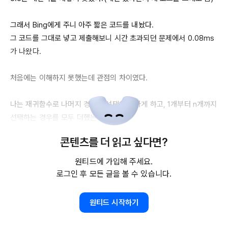
그래서 
Bing에게
 주니 아주 짧은 코드를 내놨다.

그 코드를 그대로 넣고 제출해보니 시간 초과되던 문제에서 
0.08ms
가
 나왔다. 

처음에는 이해하지 못했는데 관점의 차이였다.

나는 재귀함수로 나머지 경우를 선택해 나가게 하고, 
1개부터
n개까지
선택하는 경우를 모두 더했는데.

콘텐츠를 더 읽고 싶다면?
각 종류에 
0개를
 선택하는 경우를 포함하면

원티드에 가입해 주세요.
자연스럽게 
1~n개
 선택하는 경우가 모두 포함되는 것이었다.

로그인 후 모든 글을 볼 수 있습니다.
(
a,b,c에서
1개씩
 선택한다고 했을 때 
a에서
0개를
 선택한 경우 
b,c
가
 되는 것이다)

원티드 시작하기
문제의 주제는 
Hash였는데
Hash를
 사용하지 않아서 풀지 못한 것이 