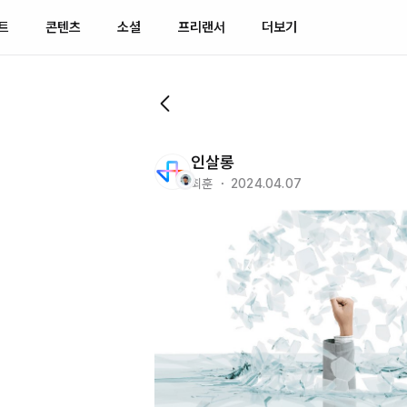
트
콘텐츠
소셜
프리랜서
더보기
인살롱
최훈 ・ 2024.04.07