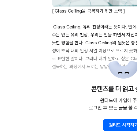
[ 
Glass
Ceiling을
 극복하기 위한 노력 ]

Glass
Ceiling
, 유리 천장이라는 뜻이다. 안에
수는 없는 유리 천장. 우리는 일을 하면서 자신이
듯한 경험을 한다. 
Glass
Ceiling의
 원뜻은 충
성이 조직 내의 일정 서열 이상으로 오르지 못
로 표현한 말이다. 그러나 내가 말하고 싶은 
Gl
설득하는 과정에서 느끼는 답답함을 이야기하고 
 직장인의 모든 업무는 나의 논리를 가지고 상대방을 설득하는 과정이 필수다. 
콘텐츠를 더 읽고
설득은 말과 보고서를 통해 진행이 되는데 상급
‘탁’하고 막히는 상황을 가끔씩 마주하게 된다. 

원티드에 가입해 주
로그인 후 모든 글을 볼 
 최근 들어 나는 이런 상황을 여러 번 겪었다. 직무명을 지원자의 입장에서도 이
해하기 쉽고 타기업에서도 많이 쓰는 것으로 바
원티드 시작하
점에서 직원들에게 짥게나마 변화관리의 필요성,