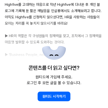
Highfive를
 고대하는 마음으로 작년 
Highfive에
 다녀온 후 개인 블
로그에 기록해 둔 짧은 깨달음을 인살롱에서도 소개해보려고 합니다. 
아직도 
Highfive를
 신청하지 않으셨다면, 
HR을
 사랑하는 사람들이 
모이는 자리를 꼭 놓치지 않으시기를 바라요!

▶ 
HR의
 역할은 각 구성원들의 잠재력을 찾고, 조직에서 그 잠재력을 
마음껏 발휘할 수 있도록 도와주는 것이다.

▶ '
Business
People
, 
not
 HR 
People
'

콘텐츠를 더 읽고 싶다면?
▶ '이런 문제가 생길 텐데요?' '그렇게 하면 이렇게 될 텐데요?' 라고 
말하며 조직에 두려움을 전파하기보다는, 맞다고 판단된다면 현재의 
원티드에 가입해 주세요.
최선을 '해보는' 사람이 되자. 
HR은
 잘 해야 본전인, 실수가 생기면 안 
로그인 후 모든 글을 볼 수 있습니다.
되는 직무이지만, 그래서 이렇게 하는 것이 당연히 어렵겠지만, 
'
Control
 하려는 생각 버려라' (완벽에 대한 강박에서 벗어나고, 일단 
원티드 시작하기
실행하자.)
