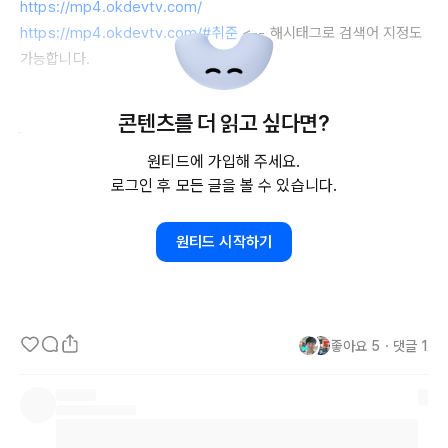
https://mp4.okdevtv.com/
https://mp4.okdevtv.com/#취준
 <-- 해시태그로 검색어 지정도 
가능합니다.

관련 강의도 인프런에 준비중입니다. 

콘텐츠를 더 읽고 싶다면?
현재 있는 
2가지
 강의 소개합니다.

원티드에 가입해 주세요.
* VS 
Code에서
 쉽게 사용하는 
Git
: 
https://inf.run/LPpDg
, 
로그인 후 모든 글을 볼 수 있습니다.
Udemy
* 
React
 + 
API
Server
 프로젝트 개발과 배포 (
CI/CD
): 
https://inf.run/Q7Ld1
 - 
50%
 할인 쿠폰 코드: 
15108-
원티드 시작하기
f2af1e086101
좋아요
5
・
댓글
1