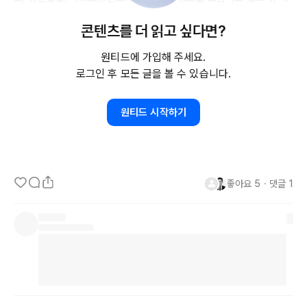
인 금융 정보나 통화 기록은 포함되어 있지 않다.

콘텐츠를 더 읽고 싶다면?
AT&T는
 영향을 받은 사용자들에게 이메일을 통해 알릴 예정이며, 사
원티드에 가입해 주세요.
기 경보 계정을 설정하고 계정 활동 및 신용 보고서를 모니터링할 것
로그인 후 모든 글을 볼 수 있습니다.
을 권장했다. 아직 데이터 유출의 원인은 밝혀지지 않았다. 지난 2월, 
AT&T
 고객들은 몇 시간 동안 이동통신 서비스에 장애를 겪었으며, 회
원티드 시작하기
사는 이를 시스템 문제로 설명하며 사이버 공격이 아니라고 명확히 했
다. 당시 회사의 
CEO
, 존 스탠키(
John
Stankey
)는 사건에 대해 사
과하고 영향을 받은 고객들에게 크레딧을 제공했다.
좋아요
5
・
댓글
1