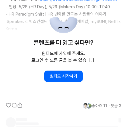
- 일정: 
5/28
 (HR 
Day
), 
5/29
 (
Makers
Day
) 
10:00~17:40
- HR 
Paradigm
Shift
 | HR 변화를 만드는 사람들의 이야기

Speaker
. 리박스컨설팅, 쿠팡, 기아, 롯데케미칼, 
mySUNI
, 
Netflix
Korea
- 
Beyond
 HR | HR, 그 너머를 고민하는 사람들의 이야기

콘텐츠를 더 읽고 싶다면?
Speaker
. 루닛, 핀다, 넥스트키친, 알토스벤처스, 원티드랩, 구글코
리아

원티드에 가입해 주세요.
- 
Future
 of HR | 
HR의
 미래를 준비하는 사람들의 이야기

로그인 후 모든 글을 볼 수 있습니다.
Speaker
. 크래프톤, 
LS홀딩스
, 스마일게이트, 번개장터, 
SKT
, 가
천대학교

원티드 시작하기
- 
Challenge
 of HR | 저 성장 시대 
HR을
 이끄는 사람들의 이야기

Speaker
. 
NEVER
LABS
, 당근, 무신사, 
LG에너지솔루션
, 비바리
퍼블리카, 카카오
좋아요
11
・
댓글
3