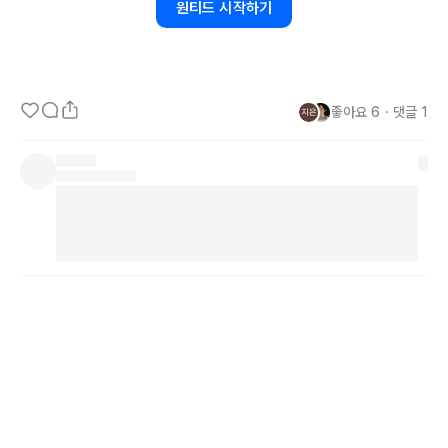
원티드 시작하기
이라도 책을 읽고, 또 운동도 다시 시작하기로요! 무너져간 날을 생각
하며 안타까워하지말고 앞으로 잘 세워나갈 날을 생각하며 가다보면 
그래도 얼추 괜찮은 건물이 세워져있지 않을까 하고요.
좋아요
6
・
댓글
1