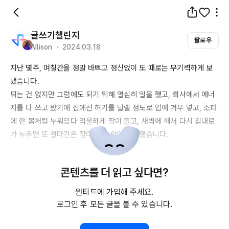
글쓰기챌린지
팔로우
Allison ・ 2024.03.18
지난 몇주, 며칠간을 정말 바쁘고 정신없이 또 때로는 무기력하게 보
냈습니다.

되는 건 없지만 그럼에도 되기 위해 열심히 일을 했고, 회사에서 에너
지를 다 쓰고 왔기에 집에선 허기를 달랠 정도로 입에 겨우 넣고, 소파
에 한 몸처럼 누워있다 억울하게 잠이 들고, 새벽에 깨서 다시 침대로 
가 누우면 또 얼마간은 잠이 오질 않아 고생했습니다.

오늘도 어김없이 월요일이 왔고, 피곤에 찌들어 출근하던 저는 스스로 
콘텐츠를 더 읽고 싶다면?
생각이 들었습니다. 내 하루가 얼마나 무너져있나...

원티드에 가입해 주세요.
그래서 다시 제 하루를 세워보려 합니다.

로그인 후 모든 글을 볼 수 있습니다.
이렇게 원티드에도 또 제 블로그에도 목표했던 글쓰기를 하고, 한 줄