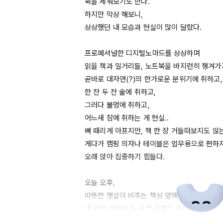
획을 세워보기도 한다. 

하지만 막상 해보니, 

상상했던 내 모습과 현실이 많이 달랐다.

프로페셔널한 디지털노마드를 상상하며

읽을 책과 일거리들, 노트북을 바지런히 챙겨가지
곧바로 대자연(?)의 한가로운 분위기에 취하고, 
한 잔 두 잔 술에 취하고,

그러다 불멍에 취하고, 

어느새 잠에 취하는 게 현실.. 

뼈 때리게 아프지만, 책 한 장 거들떠보지도 않는 
게다가 캠핑 의자나 테이블은 업무용으로 편하지
오래 앉아 집중하기 힘들다. 

오늘 오후, 

따뜻한 햇살이 비추는 책상 앞에 앉아 있으니 

내 검은 자아가 또 슬쩍 유혹의 손길을 건넸다. 

'마음도 싱숭생숭한데 캠핑장에서 디지털노마드 어때