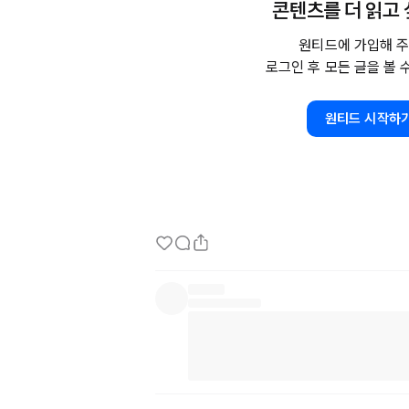
콘텐츠를 더 읽고
아주 잠깐 흔들린 건 사실이지만  

이미 처참한 실패를 경험했기에 가볍게 녀석을 무
원티드에 가입해 주
로그인 후 모든 글을 볼 
디지털노마드의 삶.   

화려하고 멋진 말이지만 자유라는 함정에 빠지진 말
원티드 시작하
책상 앞에서 몰려오는 졸음을 내쫓으며 또 한 번 