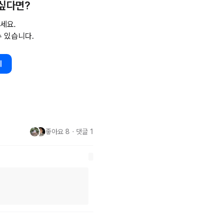
 싶다면?
시할 수 있었다. 

세요.
수 있습니다.
길.. 

기
되새겼다. 

좋아요
8
・
댓글
1