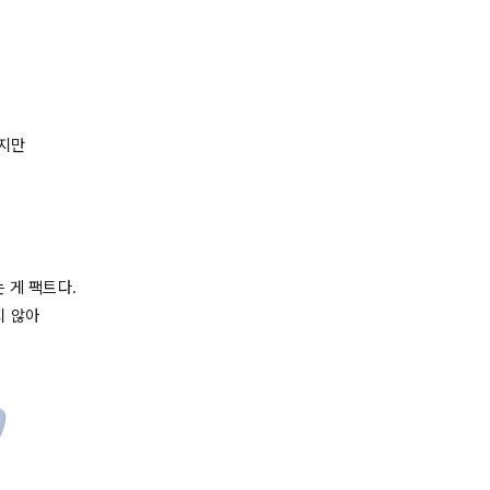
만 



게 팩트다. 

 않아

..?'
