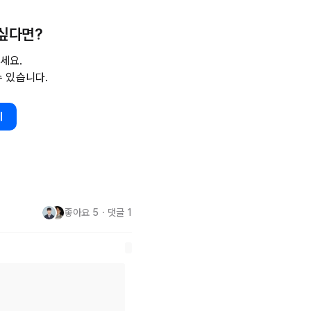
 싶다면?
세요.
수 있습니다.
기
시스템에 AI 기술을 접목한 구매 
%ec%8a%b5%ea%b8%b0%ea%
a%b0%80%eb%8a%a5-
4%ec%82%ac-
좋아요
5
・
댓글
1
5%eb%b3%b4-
4%ea%b8%89-
 지자립률 
20%
 이상에서 
40%
%ec%a3%bc%ec%b2%ad%ec%