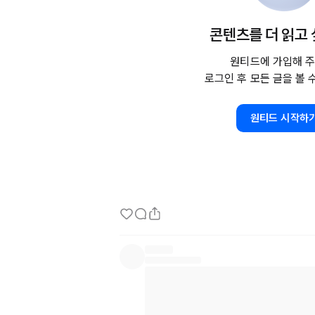
콘텐츠를 더 읽고
원티드에 가입해 주
로그인 후 모든 글을 볼 
원티드 시작하
S-OIL은
 디지털 전환 전략의 하나로 기존 구매 
https://lifeisgood.kr/%ec%88%98
b0%84-%ed%87%b4%ec%82%ac-%e
%eb%8b%b9%ec%9d%bc-%ed%87%b
%ec%a0%88%ec%b0%a8-%ed%86%b
%eb%a9%98%ed%8a%b8-%ec%9b%9
%ec%b4%9d/
2009년
 제정된 친환경주택 건설기준은 에너지
https://lifeisgood.kr/%ec%9e%85