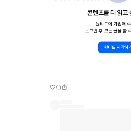
지만, 함정은 모두 현실에서 발생할 수 있는 것들
콘텐츠를 더 읽고
이번 회에서는 캐시에 대해 확인해보는 시간을 
캐시 서버를 활용한 것은 좋지만, 캐시 관리에 
원티드에 가입해 주
로그인 후 모든 글을 볼 
험이 있다는 점을 지적한다. 예를 들어, 사용자의
이페이지의 
URL에
 '
rnd'로
 시작하는 문자열이 
하지 않은 다른 브라우저에서 열어보면 개인 정보
원티드 시작하
이러한 문제를 방지하기 위해서는 
HTTP
 헤더
Control
)'을 추가하고, '
no-store'를
 지정하여
않도록 설정해야 한다. '
no-cache'와
 혼동하기