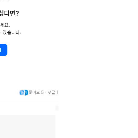
이다.

 싶다면?
가진다. 웹 애플리케이션 제작에 
주의하지 않으면 정보 유출의 위
세요.
수 있습니다.
 
ID나
 이메일 주소가 포함된 마
있는 경우, 이를 제거하고 로그인
가 노출될 수 있다.

기
에 '캐시 컨트롤(
Cache-
 해당 페이지가 캐시에 저장되지 
 쉬우니 주의가 필요하다.
좋아요
5
・
댓글
1