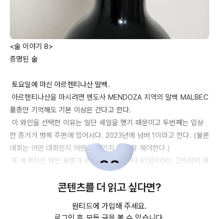
<술 이야기 8>

증명된 술

 토요일에 마신 아르헨티나산 말벡.

 아르헨티나산을 마시려면 멘도사 
MENDOZA
 지역의 말벡 
MALBEC
품종만 기억해도 기본 이상은 간다고 한다.

 이 와인을 선택한 이유는 일단 세일을 했기 때문이고 두번째는 입상
한 증거가 병목 주변에 있어서다. 
2023년에
 넘버 
1이라고
 한다. (물론 
대회는 어떤 대회인지 어떤 기준인지 확인 잘 해야한다.)

 또 세계적인 와인 평론가 로버트 파커로부터 
91점이라는
 고득점의 와
인! 

콘텐츠를 더 읽고 싶다면?
 우리나라는 학창시절에 
91점
 받으면 혼났던 기억이 많겠지만, 사실 
91점이면
 너무나 잘한 점수 아닌가. 이렇다면 놓칠 수 없다.

원티드에 가입해 주세요.
  뚜껑을 따자마자 향긋한 포도잼같은 향이 코를 가득 채운다. 이러한 
로그인 후 모든 글을 볼 수 있습니다.