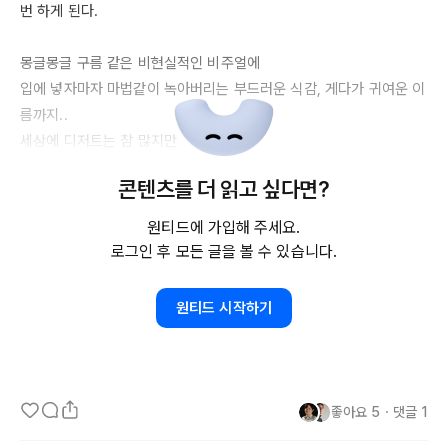
번 하게 된다. 

몽글몽글 구름 같은 비현실적인 비주얼에 

입에 넣자마자 마법같이 녹아버리는 부드러운 식감, 게다가 귀여운 이
름까지..

세상에 디저트는 참 많지만 

이렇게 오랜 세월, 

콘텐츠를 더 읽고 싶다면?
아이들의 환상을 자극하는 디저트는  솜사탕이 유일하지 않을까. 

원티드에 가입해 주세요.
로그인 후 모든 글을 볼 수 있습니다.
원티드 시작하기
좋아요
5
・
댓글
1