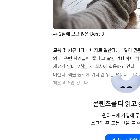
✒️ 
2월에
 보고 읽은 
Best
 3

교육 및 커뮤니티 매니저로 일한다. 내 일이 만든
와 내 주변 사람들이 ‘좋다’고 말한 경험 하나 하
재료가 된다. 
2월은
 새 회사에 적응하고 있다.
비한다. 책을 동시에 여러 권 읽는 편이다. 그래
책은 
4-5권
 정도다.

그럼 
2024년
2월에
 보고 읽은 것 중 좋았던 
Be
콘텐츠를 더 읽고
는 등수가 아니다.

원티드에 가입해 주
로그인 후 모든 글을 볼 
#1. 영화 [바튼 아카데미]

#2. 책 [선 넘은 여성들]

#3. 책 [질문 있는 사람]
