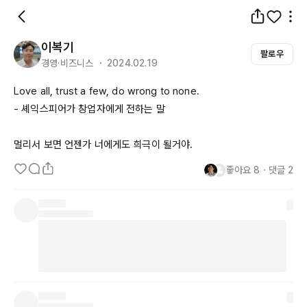
이복기
팔로우
경영·비즈니스 ・ 2024.02.19
Love
all
, 
trust
 a 
few
, do 
wrong
 to 
none
.

- 셰익스피어가 창업자에게 전하는 말

멀리서 보면 언젠가 너에게도 희극이 될거야.
좋아요
8
・
댓글
2