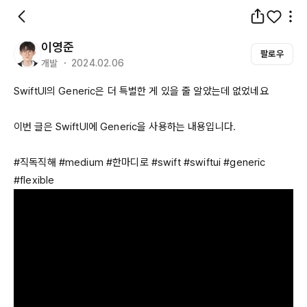
이영준
팔로우
개발 ・ 2024.02.06
SwiftUI의
Generic은
 더 특별한 게 있을 줄 알았는데 없었네요

이번 글은 
SwiftUI에
Generic을
 사용하는 내용입니다.

#직독직해 #
medium
 #한마디로 #
swift
 #
swiftui
 #
generic
#
flexible