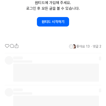
원티드에 가입해 주세요.
다.

로그인 후 모든 글을 볼 수 있습니다.
우리는 구불구불 비탈진 길을 참 어려워한다. 힘들이지 않고 발 디디
원티드 시작하기
기 쉬운, 도착 지점이 보이는 그런 길을 선호한다. 곧게 뻗은 직선과 
이를 완결시킬 점 하나에 편안함을 느낀다. 느낌표처럼 말이다. 하지
만 삶은, 똑 부러지는 해답으로 즐비한 것보다는 비틀거리고 넘어지다
가 마침내 그 점에 안착하는 물음표가 제법 더 쓸모 있는 법이었다. 예
좋아요
13
・
댓글
2
를 들면 "나 이거 좋아해!"가 아닌 "나 이거 좋아해, 근데 왜?"가 필요
하다는 거다. 눈이 향하는 곳으로 물음표를 던져 꽂을 것이 아니라, 다
시 내게 되돌아올 수 있도록 날려야 하는 것이었다. 사랑은 돌아오는 
거야, 처럼.

딩동댕 하는 실로폰 소리가 울려 퍼질 땐 난제를 해치운 것만 같았는
데 그저 순간에 불과했고, 또 다른 난관이 나를 기다리고 있었다. 아주 
수두룩 빽빽했다. '나'라는 기준점이 없었기에, 매 시간 매 분 매 초 에
너지 쏟아 엉킨 실타래를 풀어내려 끼워 맞추기 바빴기에 그리도 고되
고 지친 기색이 완연했던 것이다. 
