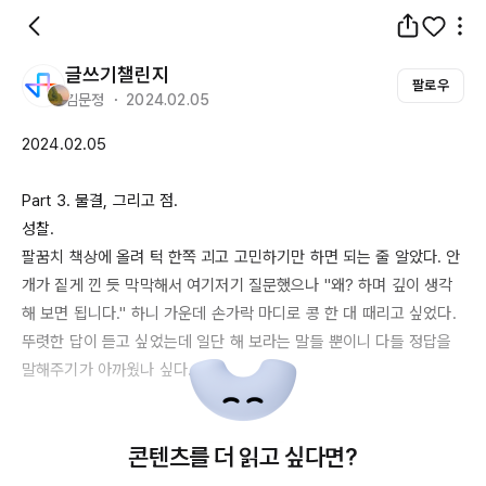
글쓰기챌린지
팔로우
김문정 ・ 2024.02.05
2024.02.05
Part
 3. 물결, 그리고 점.

성찰.

팔꿈치 책상에 올려 턱 한쪽 괴고 고민하기만 하면 되는 줄 알았다. 안
개가 짙게 낀 듯 막막해서 여기저기 질문했으나 "왜? 하며 깊이 생각
해 보면 됩니다." 하니 가운데 손가락 마디로 콩 한 대 때리고 싶었다. 
뚜렷한 답이 듣고 싶었는데 일단 해 보라는 말들 뿐이니 다들 정답을 
말해주기가 아까웠나 싶다.

서점 베스트셀러 코너에서 사람들이 집어가는 책을 흘끔 보기도 하고 
콘텐츠를 더 읽고 싶다면?
땡튜브 유명 강의를 들어보기도 하고. 딱 들어맞는 감을 잡은 것은 아
니지만 그럼에도 '질문'이라는 게 중요하다는 건 어렴풋이 알 수 있었