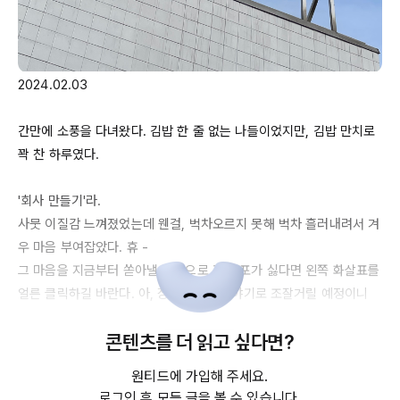
2024.02.03
간만에 소풍을 다녀왔다. 김밥 한 줄 없는 나들이었지만, 김밥 만치로 
꽉 찬 하루였다.

'회사 만들기'라. 

사뭇 이질감 느껴졌었는데 웬걸, 벅차오르지 못해 벅차 흘러내려서 겨
우 마음 부여잡았다. 휴 -

그 마음을 지금부터 쏟아낼 예정으로 혹 스포가 싫다면 왼쪽 화살표를 
얼른 클릭하길 바란다. 아, 장장 
6개의
 이야기로 조잘거릴 예정이니 
이 또한 참고하길 바라며.

콘텐츠를 더 읽고 싶다면?
원티드에 가입해 주세요.
로그인 후 모든 글을 볼 수 있습니다.