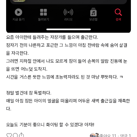
요즘 아이한테 들려주는 자장가를 들으며 출근한다. 

잠자기 전의 나른하고 포근한 그 느낌이 아침 찬바람 속에 숨어 살결
을 자극한다. 

그러면 지하철 안에서 나도 모르게 잠이 들어 손목의 알람 진동에 눈
을 뜨면 어느덧 도착지. 

시간을 거스른 듯한 느낌에 초능력자라도 된 것 마냥 뿌듯하다. ㅋ

정말 별건데 참 특별하다. 

매일 아침 잠든 아이의 얼굴을 떠올리며 어두운 새벽 출근길을 재촉한
다. 

오늘도 기분이 좋으니 화이팅 할 수 있겠다! 아자!!
좋아요
11
・
댓글
1