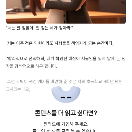
"너는 잘 참잖아. 잘 참는 네가 참아라."

-

 저는 아주 적은 인원이라도 사람들을 책임지게 되는 순간마다, 

 '합리적으로 선택하되, 내가 책임진 대상이 사람임을 잊지 말자.'는 생
각을 강박적으로 하곤 합니다.

 그런 강박이 생긴 계기를 마련해 준 것은 저의 초등학교 
6학년
 담임
교사였는데요,

 초등학교 
6학년
 때, 저는 이유도 모르고 같은 반 학생 전체에게 괴롭
콘텐츠를 더 읽고 싶다면?
힘을 당하고 있었습니다.

원티드에 가입해 주세요.
 걸어만 가도 뒤통수로 거세게 공이 날아왔고, 남학생들은 제 뒤통수
로그인 후 모든 글을 볼 수 있습니다.