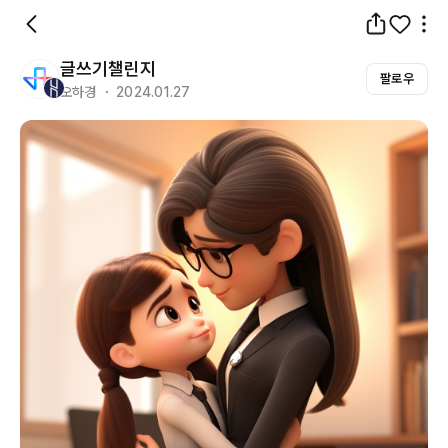
글쓰기챌린지
팔로우
오하경 ・ 2024.01.27