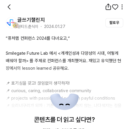
글쓰기챌린지
팔로우
원티드춘식이 ・ 2024.01.27
“퓨처랩 컨퍼런스 
2024를
 다녀오고,“

Smilegate
Future
Lab
 에서 <개개인성과 다양성의 시대, 어떻게 
배워야 할까> 를 주제로 컨퍼런스를 개최했어요. 재밌고 유익했던 현
장에서의 
lesson
learned
 공유해요.

📌 호기심을 갖고! 끊임없이 생각하자! 

📌 
curious
, 
caring
, 
collaborative
community
📌 
projects
with
passion
and
peers
 in 
payful
conditions
📌 오리너구리가 되자 : 기존 분류에는 속하지 않는, 나다워지는 길을 
찾자

콘텐츠를 더 읽고 싶다면?
📌 창의성은 교육하는 게 아니라, 창의적일 수 있는 환경에서 시작된
다
