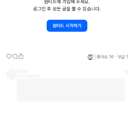
원티드에 가입해 주세요.
로그인 후 모든 글을 볼 수 있습니다.
“주말에까지 여기 오신 분들은 핵개인이십니다.” 라고 하신 송길영 마
인드마이너 님의 말씀🤭 그리고 노션 인사이트 노트를 가득 채운 연사
원티드 시작하기
님들의 이야기와 유머! 특히, 곧 있을 컨퍼런스를 준비하느라 행사 안
내와 운영 등 실무적인 지점도 눈여겨 봤어요. 덕분에 알찬 주말을 보
냅니다 :)
좋아요
16
・
댓글
1