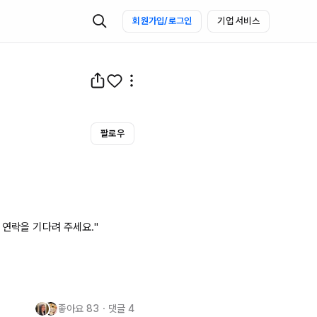
회원가입/로그인
기업 서비스
팔로우
연락을 기다려 주세요." 

좋아요
83
・
댓글
4