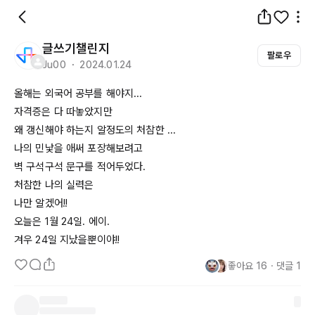
글쓰기챌린지
팔로우
Ju00 ・ 2024.01.24
올해는 외국어 공부를 해야지...

자격증은 다 따놓았지만

왜 갱신해야 하는지 알정도의 처참한 ...

나의 민낯을 애써 포장해보려고

벽 구석구석 문구를 적어두었다.

처참한 나의 실력은

나만 알겠어!! 

오늘은 1월 
24일
. 에이.

겨우 
24일
 지났을뿐이야!! 
좋아요
16
・
댓글
1