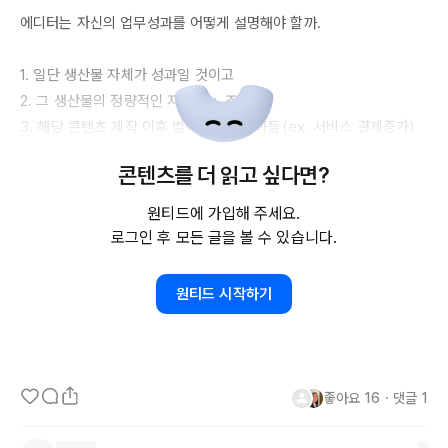
에디터는 자신의 업무성과를 어떻게 설명해야 할까. 

1. 일단 생산물 자체가 성과일 것이고 

2. 그 생산물의 정량적인 지표(ex. 조회수) 

3. 해당 콘텐츠 제작 이후 벌어진 후속효과들(ex. 서비스 결제증가)

4. 정성적인 성과(ex. 프로젝트의 의의)를 설명해줘도 좋겠다 

콘텐츠를 더 읽고 싶다면?
콘텐츠 운영관련해서는, 클라이언트 내부 데이터인만큼 

원티드에 가입해 주세요.
나같은 객원 에디터가 접근할 수 있는 방법은 아닌듯. 

로그인 후 모든 글을 볼 수 있습니다.
일 기록은 늘 고민돼. 

원티드 시작하기
좋아요
16
・
댓글
1