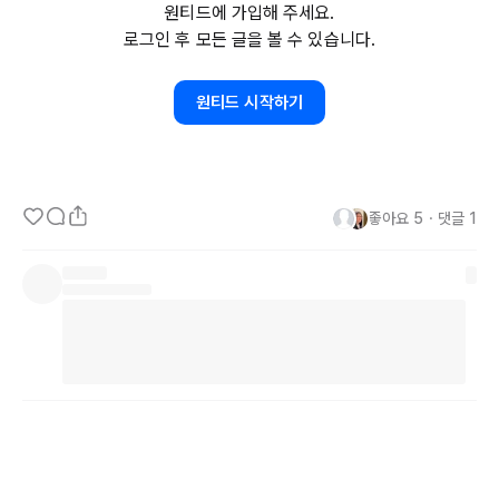
원티드에 가입해 주세요.
로그인 후 모든 글을 볼 수 있습니다.
이 선수가 자꾸 실수를 하니, 눈에 밟혀 자세를 봐주기 시작합니다.

원티드 시작하기
하나 둘, 이제 자세를 봐주어 못하던 선수가 필요한 능력까지 성장하
는데 문제가 생깁니다.

좋아요
5
・
댓글
1
"왜 우리 아이만 더 훈련을 시키느냐"

"왜 우리 아이는 훈련을 덜 시켜주느냐"

감독님 입장에서 이 항의를 무시하기엔 쉽지 않습니다.

그것이 결국 자신의 급여를 주는 학교 측에 이야기가 들어가고, 자신