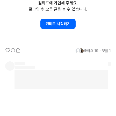
원티드에 가입해 주세요.
로그인 후 모든 글을 볼 수 있습니다.
첫 회사였기에, 여운이 남았습니다.

원티드 시작하기
더 많은 욕심을 부렸고, 그 욕심에 대한 기회도 얻는 시기였습니다.

좋아요
19
・
댓글
1
차기작에 관여도 할 수 있었고, 많은 국가 담당자들과 관계도 나쁘지 
않았습니다.

그럼에도 결국, 체중도 
10여
 키로 이상 늘어나며, 몸은 문제를 일으켰
고 그대로 퇴사 수순을 밟았습니다.
