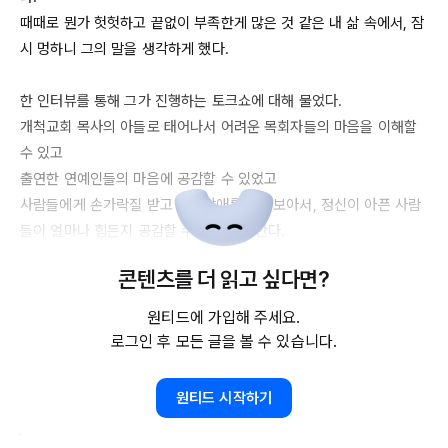
때때로 뭔가 헛헛하고 끝없이 부족한게 많은 것 같은 내 삶 속에서, 잠
시 멍하니 그의 말을 생각하게 했다. 

한 인터뷰를 통해 그가 진행하는 토크쇼에 대해 물었다.

개척교회 목사의 아들로 태어나서 어려운 목회자들의 마음을 이해할 
수 있고   

출연한 연예인들의 마음에 공감할 수 있었고 

사람들에게 손가락질 받고 공황장애를 앓아보아서, 정신이 아픈 사람
들이 얼마나 힘든지 공감할 수 있었다고 한다.  

콘텐츠를 더 읽고 싶다면?
뛰어난 작곡 실력과 재능이 있기도 했지만 

삶의 여러 굴곡과 어려움이

원티드에 가입해 주세요.
중년이 된 그의 삶을 더 풍성하게 하고 

로그인 후 모든 글을 볼 수 있습니다.
탁월한 인터뷰어의 역할을 하게 했다.  

원티드 시작하기
저 멀리 목표 앞에서 부족하기만 한 인생에서  

현재에 충실하고 감사하며 
