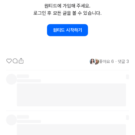
대한 부담이 줄어 들어 좋다.

원티드에 가입해 주세요.
로그인 후 모든 글을 볼 수 있습니다.
나에게 대한 투자 만큼 현명한 투자는 없음으로

올해 배움에 집중할 수 있도록

원티드 시작하기
코딩강의와 
3디강의를
 구매해 두었고,

나에게 맞는 공부하는 법도 찾아간다

배움의 기쁨에는 끝이 없다.
좋아요
6
・
댓글
3