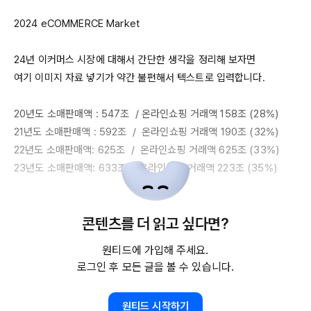
2024
eCOMMERCE
Market
24년
 이커머스 시장에 대해서 간단한 생각을 정리해 보자면

여기 이미지 자료 넣기가 약간 불편해서 텍스트로 입력합니다.

20년도
 소매판매액 : 
547조
  / 온라인쇼핑 거래액 
158조
 (
28%
21년도
 소매판매액 : 
592조
  /  온라인쇼핑 거래액 
190조
 (
32%
22년도
 소매판매액: 
625조
  /  온라인쇼핑 거래액 
625조
 (
33%
23년도
 소매판매액: 
633조
  / 온라인쇼핑 거래액 
223조
 (
35%
) 

위와 같습니다. 
23년도의
 경우 
12월
 분은 추정치로 통계청 기반

콘텐츠를 더 읽고 싶다면?
자료 기준입니다. 해당 데이타 기준으로 
24년도
 추정해 보면

원티드에 가입해 주세요.
24년도
 소매판매액 : 
645조
 / 온라인쇼핑 거래액 
250조(38%)
로그인 후 모든 글을 볼 수 있습니다.
예상됩니다.  온라인 쇼핑 거래액의 경우 해가 갈수록 성장율이

원티드 시작하기