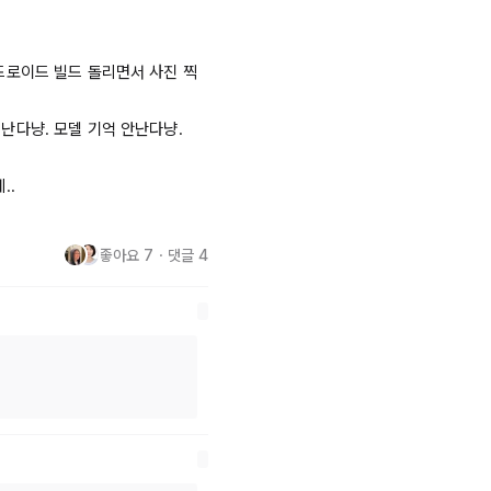
드로이드 빌드 돌리면서 사진 찍
다냥. 모델 기억 안난다냥.

.

좋아요
7
・
댓글
4