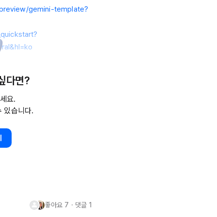
/preview/gemini-template?
_quickstart?
ral&hl=ko
 싶다면?
세요.
수 있습니다.
기
좋아요
7
・
댓글
1