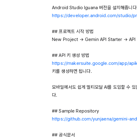
Android
Studio
Iguana
https://developer.android.com/studio/p
New
Project
 → 
Gemin
API
Starter
 → 
API
## 
API
https://makersuite.google.com/app/api
키를 생성하면 됩니다.

모바일에서도 쉽게 멀티모달 
AI를
 도입할 수 
다.

## 
Sample
Repository
https://github.com/yunjaena/gemini-an
## 공식문서
