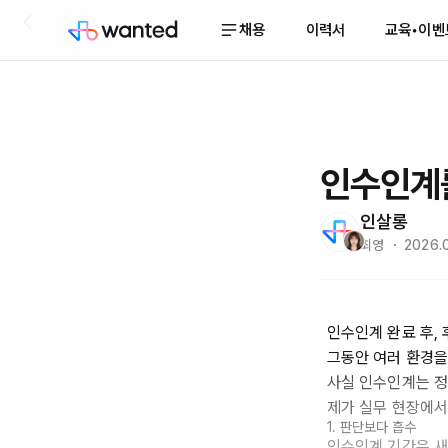
채용
이력서
교육•이벤
인수인계를
인살롱
최영 ・ 2026.
인수인계 완료 후,
그동안 여러 환경을
사실 인수인계는 정
제가 실무 현장에서
1. 판단보다 흡수
인수인계 기간은 새