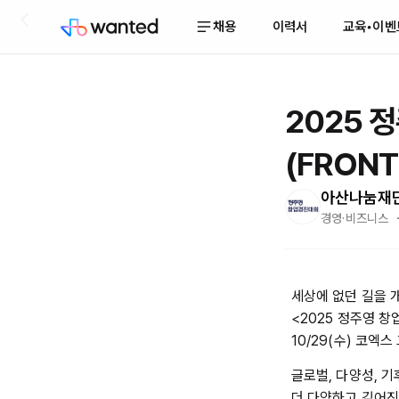
채용
이력서
교육•이벤
2025 
(FRONT
아산나눔재
경영·비즈니스 ・ 
세상에 없던 길을
<2025 정주영 창
10/29(수) 코엑
글로벌, 다양성, 
더 다양하고 깊어진