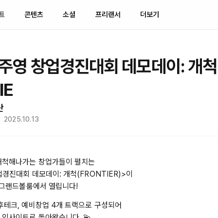
트
콘텐츠
소셜
프리랜서
더보기
정주영 창업경진대회 데모데이: 개척
IE
단
2025.10.13
 개척해나가는 창업가들이 펼치는
업경진대회 데모데이: 개척(FRONTIER)>이
스 그랜드볼룸에서 열립니다!
기후테크, 예비창업 4개 트랙으로 구성되어
 인사이트로 돌아왔습니다. 💫