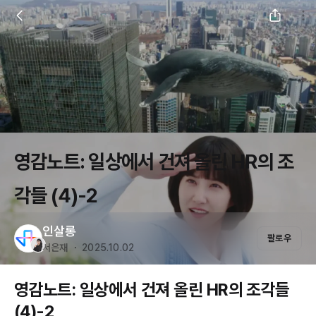
영감노트: 일상에서 건져 올린 HR의 조
각들 (4)-2
인살롱
팔로우
서은재 ・ 2025.10.02
영감노트: 일상에서 건져 올린 HR의 조각들
(4)-2