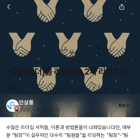
[팀장(리더)를 리딩하는 2차 리더 리더
십]
인살롱
팔로우
연승원 ・ 2025.07.31
수많은 리더십 서적들, 이론과 방법론들이 나와있습니다만, 대부
분 “팀장”이 실무자인 다수의 “팀원들”을 리딩하는 “팀장”-”팀