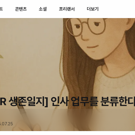
트
콘텐츠
소셜
프리랜서
더보기
R 생존일지] 인사 업무를 분류한
.07.25