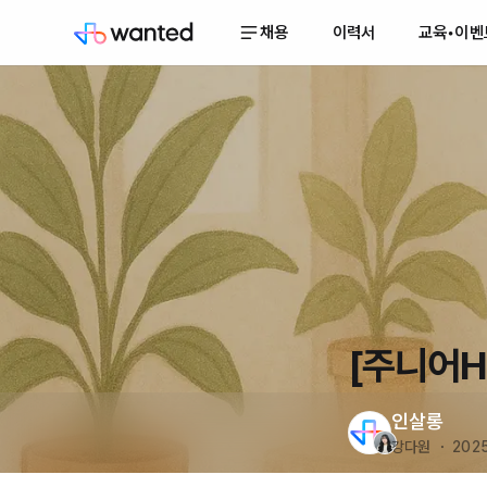
채용
이력서
교육•이벤
[주니어H
인살롱
강다원 ・ 2025